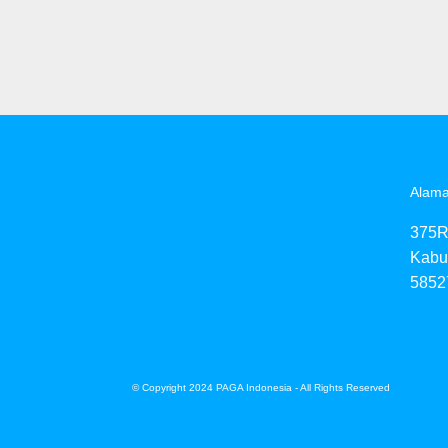
Alama
375R
Kabu
5852
© Copyright 2024 PAGA Indonesia - All Rights Reserved