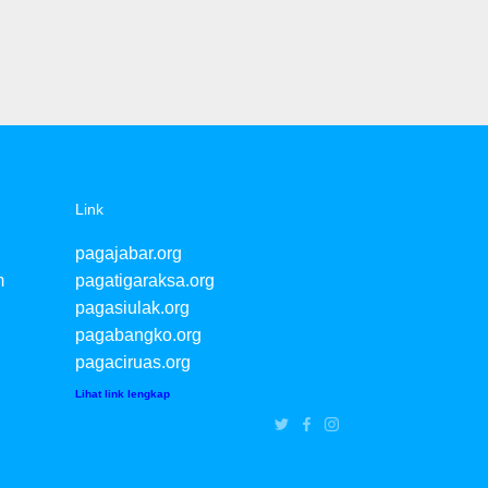
Link
pagajabar.org
m
pagatigaraksa.org
pagasiulak.org
pagabangko.org
pagaciruas.org
Lihat link lengkap